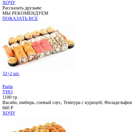
ХОЧУ
Рассказать друзьям:
МЫ РЕКОМЕНДУЕМ
ПОКАЗАТЬ ВСЕ
32+2 шт.
Рыба
УНО
1100 гр.
Васаби, имбирь, соевый соус, Темпура с курицей, Филадельфи
660 Р
ХОЧУ