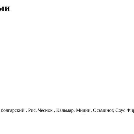
ами
 болгарский , Рис, Чеснок , Кальмар, Мидии, Осьминог, Соус Ф