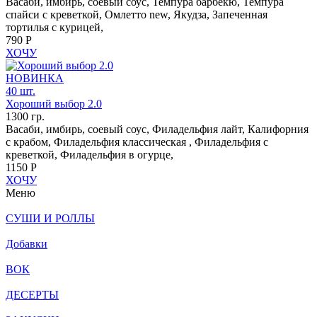
Васаби, имбирь, соевый соус, Темпура барбекю, Темпура
спайси с креветкой, Омлетто new, Якудза, Запеченная
тортилья с курицей,
790 Р
ХОЧУ
НОВИНКА
40 шт.
Хороший выбор 2.0
1300 гр.
Васаби, имбирь, соевый соус, Филадельфия лайт, Калифорния
с крабом, Филадельфия классическая , Филадельфия с
креветкой, Филадельфия в огурце,
1150 Р
ХОЧУ
Меню
СУШИ И РОЛЛЫ
Добавки
ВОК
ДЕСЕРТЫ