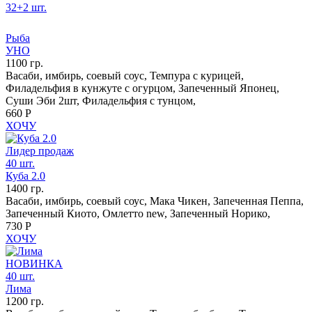
32+2 шт.
Рыба
УНО
1100 гр.
Васаби, имбирь, соевый соус, Темпура с курицей,
Филадельфия в кунжуте с огурцом, Запеченный Японец,
Суши Эби 2шт, Филадельфия с тунцом,
660 Р
ХОЧУ
Лидер продаж
40 шт.
Куба 2.0
1400 гр.
Васаби, имбирь, соевый соус, Мака Чикен, Запеченная Пеппа,
Запеченный Киото, Омлетто new, Запеченный Норико,
730 Р
ХОЧУ
НОВИНКА
40 шт.
Лима
1200 гр.