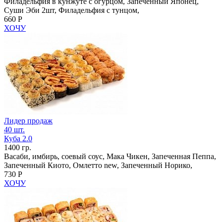
Филадельфия в кунжуте с огурцом, Запеченный Японец,
Суши Эби 2шт, Филадельфия с тунцом,
660 Р
ХОЧУ
Лидер продаж
40 шт.
Куба 2.0
1400 гр.
Васаби, имбирь, соевый соус, Мака Чикен, Запеченная Пеппа,
Запеченный Киото, Омлетто new, Запеченный Норико,
730 Р
ХОЧУ