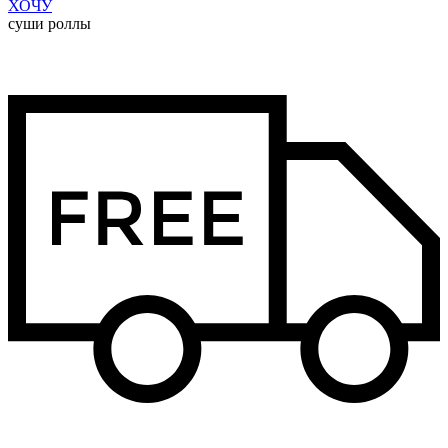
ХОЧУ
суши роллы