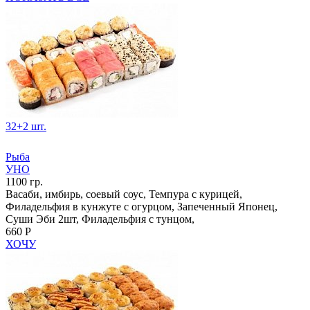
32+2 шт.
Рыба
УНО
1100 гр.
Васаби, имбирь, соевый соус, Темпура с курицей,
Филадельфия в кунжуте с огурцом, Запеченный Японец,
Суши Эби 2шт, Филадельфия с тунцом,
660 Р
ХОЧУ