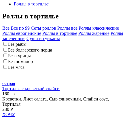
Роллы в тортилье
Роллы в тортилье
Все
Все по 99
Сеты роллов
Роллы все
Роллы классические
Роллы европейские
Роллы в тортилье
Роллы жареные
Роллы
запеченные
Суши и гунканы
Без рыбы
Без болгарского перца
Без курицы
Без помидор
Без мяса
острая
Тортилья с креветкой спайси
160 гр.
Креветки, Лист салата, Сыр сливочный, Спайси соус,
Тортилья,
230 Р
ХОЧУ