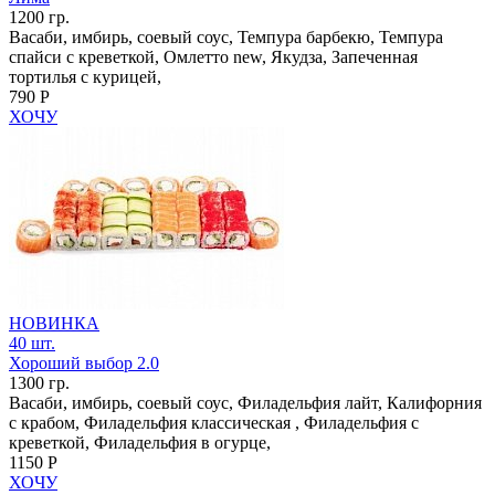
1200 гр.
Васаби, имбирь, соевый соус, Темпура барбекю, Темпура
спайси с креветкой, Омлетто new, Якудза, Запеченная
тортилья с курицей,
790 Р
ХОЧУ
НОВИНКА
40 шт.
Хороший выбор 2.0
1300 гр.
Васаби, имбирь, соевый соус, Филадельфия лайт, Калифорния
с крабом, Филадельфия классическая , Филадельфия с
креветкой, Филадельфия в огурце,
1150 Р
ХОЧУ